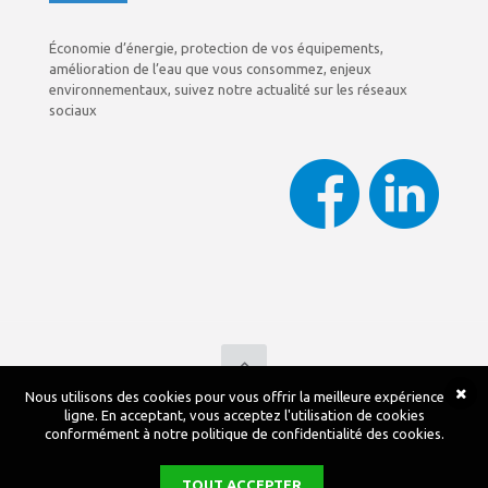
Économie d’énergie, protection de vos équipements,
amélioration de l’eau que vous consommez, enjeux
environnementaux, suivez notre actualité sur les réseaux
sociaux
Nous utilisons des cookies pour vous offrir la meilleure expérience en
©Copyright 2017 FONTAIGUE | All Rights Reserved |
ligne. En acceptant, vous acceptez l'utilisation de cookies
Mentions légales
|
Centre de confidentialité
conformément à notre politique de confidentialité des cookies.
TOUT ACCEPTER