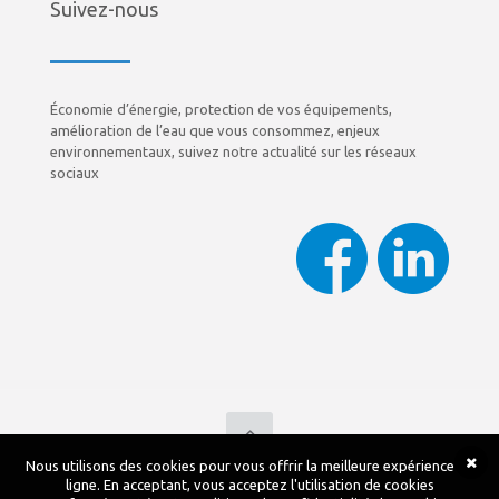
Suivez-nous
Économie d’énergie, protection de vos équipements,
amélioration de l’eau que vous consommez, enjeux
environnementaux, suivez notre actualité sur les réseaux
sociaux
Nous utilisons des cookies pour vous offrir la meilleure expérience en
©Copyright 2017 FONTAIGUE | All Rights Reserved |
ligne. En acceptant, vous acceptez l'utilisation de cookies